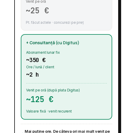
Venit pe oră
~25 €
Pt. făcut actele · concurezi pe preț
+ Consultanță
(cu Digitus)
Abonament lunar fix
~350 €
Ore / lună / client
~2 h
Venit pe oră (după plata Digitus)
~125 €
Valoare fixă · venit recurent
Mai puține ore. De câteva ori mai mult venit pe