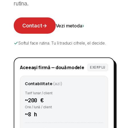
rutina.
Contact
→
Vezi metoda
›
Softul face rutina. Tu îi traduci cifrele, el decide.
Aceeași firmă — două modele
EXEMPLU
Contabilitate
(azi)
Tarif lunar / client
~200 €
Ore / lună / client
~8 h