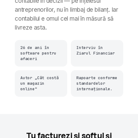
contabile în decizii — pe înțelesul
antreprenorilor, nu în limbaj de bilanț. Iar
contabilul e omul cel mai în măsură să
livreze asta.
26 de ani în
Interviu în
software pentru
Ziarul Financiar
afaceri
Autor „Cât costă
Rapoarte conforme
un magazin
standardelor
online"
internaționale.
Tu facturezi și softul și