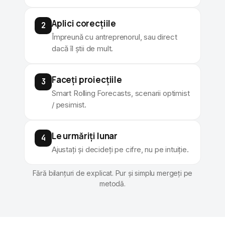
Aplici corecțiile
2
Împreună cu antreprenorul, sau direct
dacă îl știi de mult.
Faceți proiecțiile
3
Smart Rolling Forecasts, scenarii optimist
/ pesimist.
Le urmăriți lunar
4
Ajustați și decideți pe cifre, nu pe intuiție.
Fără bilanțuri de explicat. Pur și simplu mergeți pe
metodă.