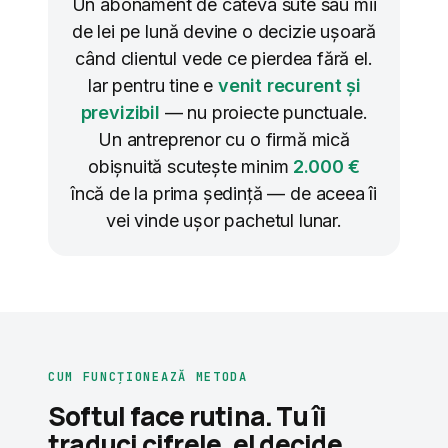
Un abonament de câteva sute sau mii
de lei pe lună devine o decizie ușoară
când clientul vede ce pierdea fără el.
Iar pentru tine e
venit recurent și
previzibil
— nu proiecte punctuale.
Un antreprenor cu o firmă mică
obișnuită scutește minim
2.000 €
încă de la prima ședință — de aceea îi
vei vinde ușor pachetul lunar.
CUM FUNCȚIONEAZĂ METODA
Softul face rutina. Tu îi
traduci cifrele, el decide.