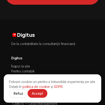
Digitus
De la contabilitate la consultanță financiară.
Digitus
Înapoi la site
Pentru contabili
Pentru antreprenori
Contact
Folosim cookie-uri pentru a îmbunătăți experiența pe site.
Detalii în
politica de cookie
și
GDPR
.
Refuz
Accept
Alte soluții
TLMe.ro — Lead Management