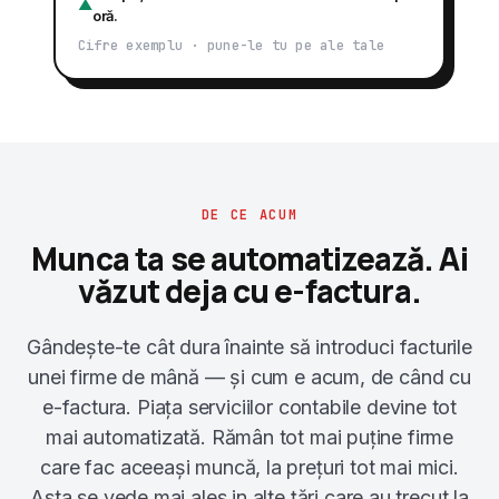
▲
oră.
Cifre exemplu · pune-le tu pe ale tale
DE CE ACUM
Munca ta se automatizează. Ai
văzut deja cu e-factura.
Gândește-te cât dura înainte să introduci facturile
unei firme de mână — și cum e acum, de când cu
e-factura. Piața serviciilor contabile devine tot
mai automatizată. Rămân tot mai puține firme
care fac aceeași muncă, la prețuri tot mai mici.
Asta se vede mai ales in alte țări care au trecut la