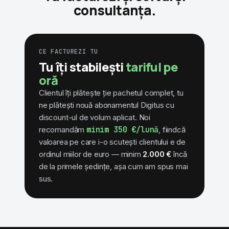
consultanța.
CE FACTUREZI TU
Tu îți stabilești
tariful pe
oră
Clientul îți plătește ție pachetul complet, tu
ne plătești nouă abonamentul Digitus cu
discount-ul de volum aplicat. Noi
recomandăm
minim 350 €/lună
, fiindcă
valoarea pe care i-o scutești clientului e de
ordinul miilor de euro — minim
2.000 €
încă
de la primele ședințe, așa cum am spus mai
sus.