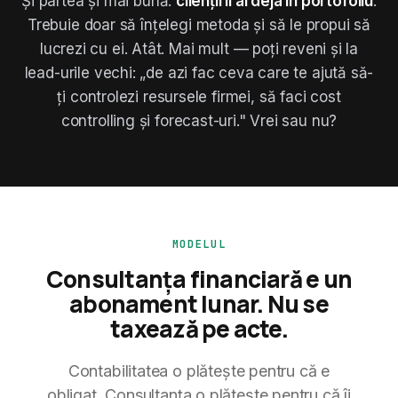
Și partea și mai bună:
clienții îi ai deja în portofoliu
.
Trebuie doar să înțelegi metoda și să le propui să
lucrezi cu ei. Atât. Mai mult — poți reveni și la
lead-urile vechi: „de azi fac ceva care te ajută să-
ți controlezi resursele firmei, să faci cost
controlling și forecast-uri." Vrei sau nu?
MODELUL
Consultanța financiară e un
abonament lunar. Nu se
taxează pe acte.
Contabilitatea o plătește pentru că e
obligat. Consultanța o plătește pentru că îi