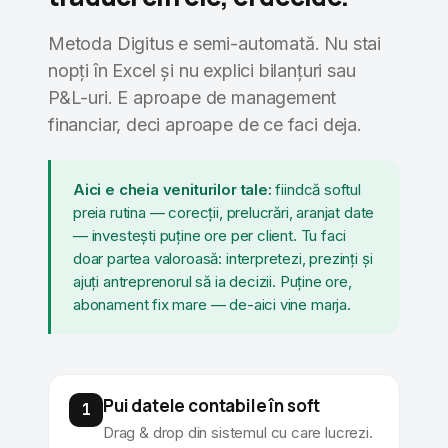
Metoda Digitus e semi-automată. Nu stai
nopți în Excel și nu explici bilanțuri sau
P&L-uri. E aproape de management
financiar, deci aproape de ce faci deja.
Aici e cheia veniturilor tale:
fiindcă softul
preia rutina — corecții, prelucrări, aranjat date
— investești puține ore per client. Tu faci
doar partea valoroasă: interpretezi, prezinți și
ajuți antreprenorul să ia decizii. Puține ore,
abonament fix mare — de-aici vine marja.
Pui datele contabile în soft
1
Drag & drop din sistemul cu care lucrezi.