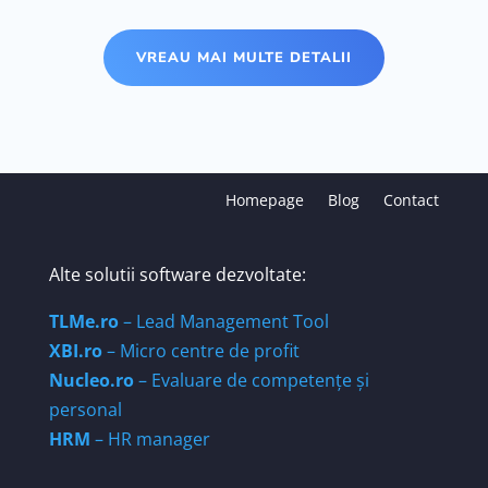
VREAU MAI MULTE DETALII
Homepage
Blog
Contact
Alte solutii software dezvoltate:
TLMe.ro
– Lead Management Tool
XBI.ro
– Micro centre de profit
Nucleo.ro
– Evaluare de competențe și
personal
HRM
– HR manager