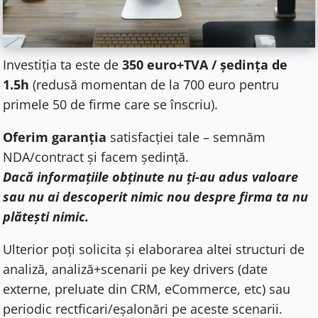
Investiția ta este de
350 euro+TVA / ședința de
1.5h
(redusă momentan de la 700 euro pentru
primele 50 de firme care se înscriu).
Oferim garanția
satisfacției tale – semnăm
NDA/contract și facem ședință.
Dacă informațiile obținute nu ți-au adus valoare
sau nu ai descoperit nimic nou despre firma ta nu
plătești nimic.
Ulterior poți solicita și elaborarea altei structuri de
analiză, analiză+scenarii pe key drivers (date
externe, preluate din CRM, eCommerce, etc) sau
periodic rectficari/eșalonări pe aceste scenarii.