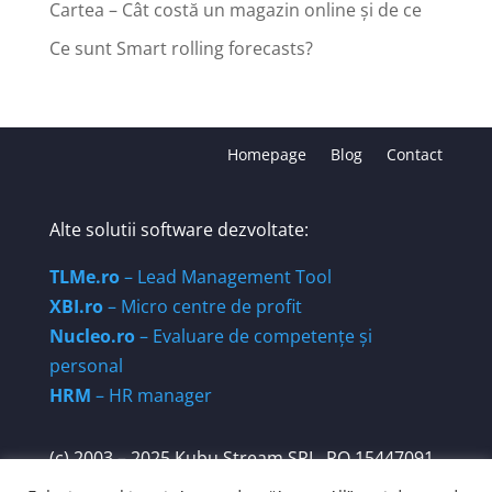
Cartea – Cât costă un magazin online și de ce
Ce sunt Smart rolling forecasts?
Homepage
Blog
Contact
Alte solutii software dezvoltate:
TLMe.ro
– Lead Management Tool
XBI.ro
– Micro centre de profit
Nucleo.ro
– Evaluare de competențe și
personal
HRM
– HR manager
(c) 2003 – 2025 Kubu Stream SRL. RO 15447091.
Str. Părăluțelor nr 3A, ap1, Sector 6, Bucuresti,