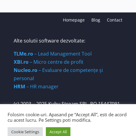
Homepage
Blog
Contact
Alte solutii software dezvoltate:
TLMe.ro
– Lead Management Tool
XBI.ro
– Micro centre de profit
Nucleo.ro
– Evaluare de competențe și
personal
HRM
– HR manager
(c) 2003 – 2025 Kubu Stream SRL. RO 15447091.
Str. Părăluțelor nr 3A, ap1, Sector 6, Bucuresti,
Folosim cookie-uri. Apasand pe “Accept All”, esti de acord
062342.
cu acest lucru. Pe Settings poti modifica.
Cookie Settings
Accept All