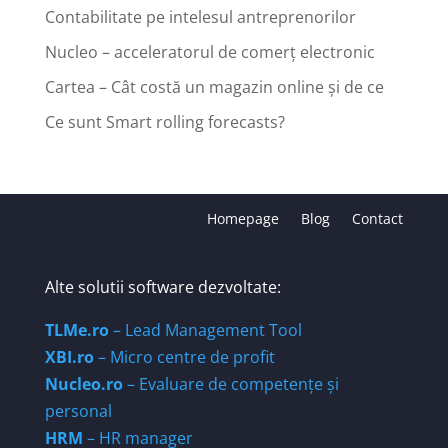
Contabilitate pe intelesul antreprenorilor
Nucleo – acceleratorul de comerț electronic
Cartea – Cât costă un magazin online și de ce
Ce sunt Smart rolling forecasts?
Homepage
Blog
Contact
Alte solutii software dezvoltate:
TLMe.ro
– Lead Management Tool
XBI.ro
– Micro centre de profit
Nucleo.ro
– Evaluare de competențe și
personal
HRM
– HR manager