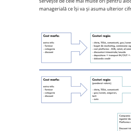
servește de cele mai multe ori pentru alo
managerială ce își va și asuma ulterior cifr