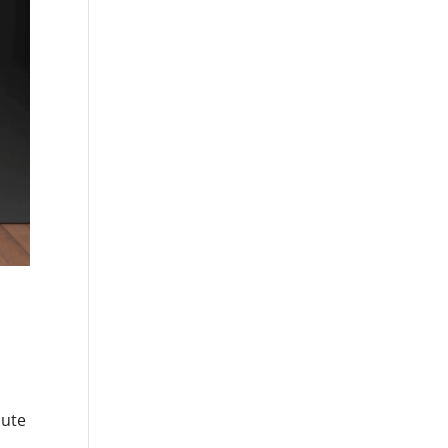
e
nute