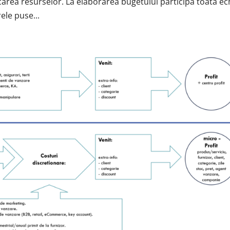
carea resurselor. La elaborarea bugetului participă toată ec
ele puse...