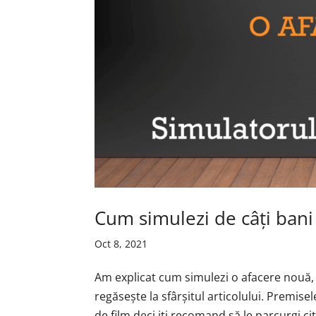
Cum simulezi de câți bani
Oct 8, 2021
Am explicat cum simulezi o afacere nouă, 
regăsește la sfârșitul articolului. Premis
de film deci iți recomand să le parcurgi cit