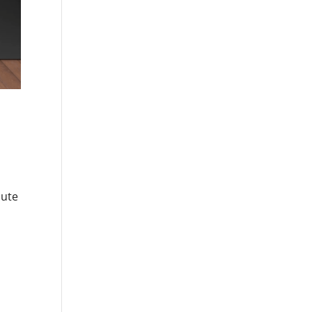
e
nute